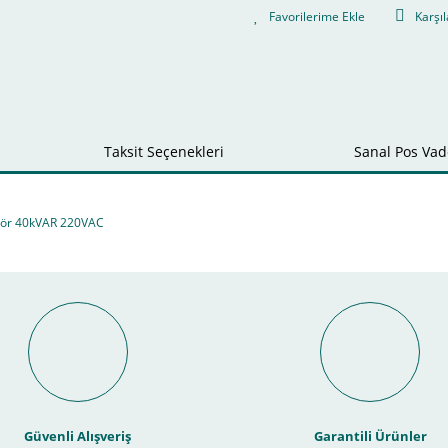
Karşıl
Taksit Seçenekleri
Sanal Pos Vade
tör 40kVAR 220VAC
Bu ürüne ilk yorumu siz yapın!
nal POS ile Vade Farksız Taks
Yorum Yaz
Güvenli Alışveriş
Garantili Ürünler