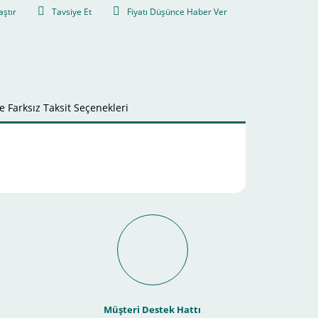
aştır
Tavsiye Et
Fiyatı Düşünce Haber Ver
 Farksız Taksit Seçenekleri
it Ödeme İmkanı Nasıl
Müşteri Destek Hattı