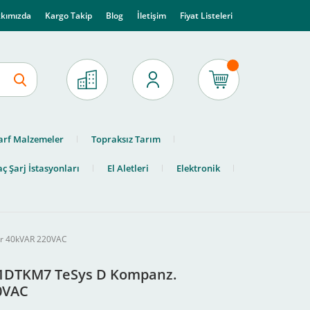
kımızda
Kargo Takip
Blog
İletişim
Fiyat Listeleri
arf Malzemeler
Topraksız Tarım
ç Şarj İstasyonları
El Aletleri
Elektronik
ör 40kVAR 220VAC
LC1DTKM7 TeSys D Kompanz.
0VAC