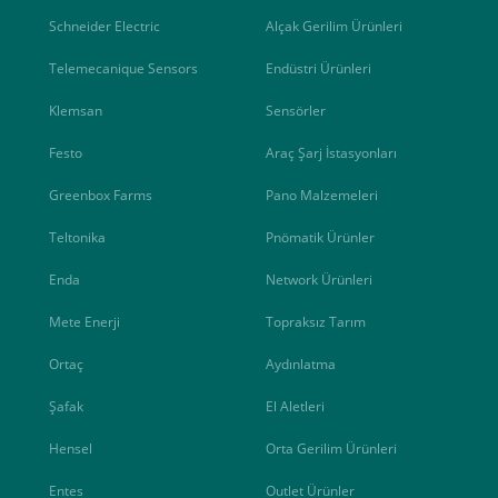
Schneider Electric
Alçak Gerilim Ürünleri
Telemecanique Sensors
Endüstri Ürünleri
Klemsan
Sensörler
Festo
Araç Şarj İstasyonları
Greenbox Farms
Pano Malzemeleri
Teltonika
Pnömatik Ürünler
Enda
Network Ürünleri
Mete Enerji
Topraksız Tarım
Ortaç
Aydınlatma
Şafak
El Aletleri
Hensel
Orta Gerilim Ürünleri
Entes
Outlet Ürünler