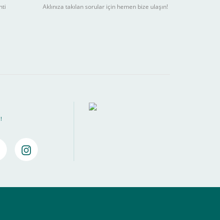
nti
Aklınıza takılan sorular için hemen bize ulaşın!
ebilir
) kadar alışverişlerinizi tamamlayabilirsiniz.
!
amamlayabilirsiniz ,
Bankalara Göre Taksit Tablosu