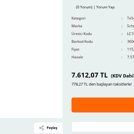
(0 Yorum) | Yorum Yap
Kategori
TeSy
Marka
Schn
Üretici Kodu
LC1
Barkod Kodu
360
Fiyat
115
Havale
7.57
7.612,07 TL
(KDV Dahi
778,27 TL den başlayan taksitlerle!
Paylaş