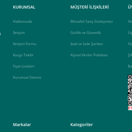
elektrik.com adresi üzerinden bizlerle iletişime geçebilirsiniz.
KURUMSAL
MÜŞTERİ İLİŞKİLERİ
Ü
Hakkımızda
Mesafeli Satış Sözleşmesi
H
İletişim
Gizlilik ve Güvenlik
Üy
B
İletişim Formu
İptal ve İade Şartları
Ye
Kargo Takibi
Kişisel Veriler Politikası
Şi
Fiyat Listeleri
Ba
Kurumsal Sitemiz
<
Markalar
Kategoriler