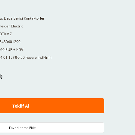
s Deca Serisi Kontaktörler
eider Electric
DTKM7
6480401299
,60 EUR + KDV
4,01 TL (%0,50 havale indirimi)
l)
Teklif Al