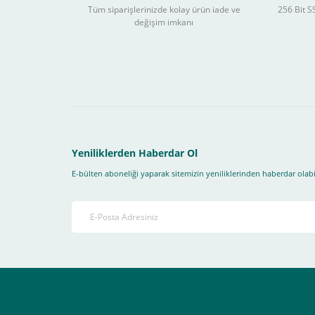
Tüm siparişlerinizde kolay ürün iade ve
256 Bit SS
değişim imkanı
Sitemizden yapacağınız tüm alışverişlerde aşağıdaki adım
Yapmanız gereken adımlar sırasıyla aşağıdaki gibidir;
1- İlk önce sitemize üye olmanız gerekiyor(
zorunludur
) 
2-Ödeme seçenekleri kısmından "
Sanal POS Kredi Kartı
3-Bu kısımda bize iletmek istediğiniz bir not varsa ekley
Yeniliklerden Haberdar Ol
E-bülten aboneliği yaparak sitemizin yeniliklerinden haberdar olabil
4-Son olarak siparişi vermiş olduğunuz e-posta adresiniz
Ekranda Çıkacaktır
.
Lütfen bunlara uygun bir sekilde ödemenizi gerçekleştirin