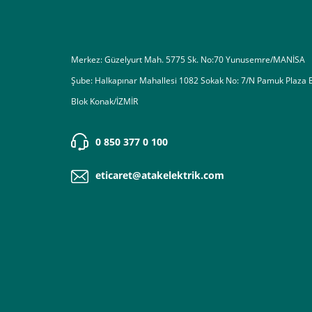
Destek almak istediğiniz bir konu olduğunda eticaret@atak
Merkez: Güzelyurt Mah. 5775 Sk. No:70 Yunusemre/MANİSA
Şube: Halkapınar Mahallesi 1082 Sokak No: 7/N Pamuk Plaza 
Blok Konak/İZMİR
0 850 377 0 100
eticaret@atakelektrik.com