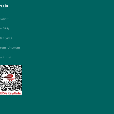
YELİK
esabım
e Girişi
ni Üyelik
fremi Unuttum
yi Girişi