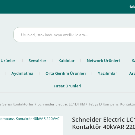
m
Hak
 Ürünleri
Sensörler
Kablolar
Network Ürünleri
S
Aydınlatma
Orta Gerilim Ürünleri
Yazılımlar
Ara
Fırsat Ürünleri
 Serisi Kontaktörler
Schneider Electric LC1DTKM7 TeSys D Kompanz. Kontakt
Schneider Electric 
Kontaktör 40kVAR 22