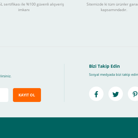
L sertifikası ile %100 güvenli alışveriş
Sitemizde ki tüm ürünler gara
3
imkanı
kapsamındadır.
ları takip ederek peşin fiyatına
taksite (
Taksit seçenekleri bankaya göre değiş
, Üye Olmadan Bu Ödeme Sistemini Kullanamıyorsunuz.
" ödeme türünü seçiniz.
ip, "Siparişi Tamamla" butonuna basınız.
Bizi Takip Edin
Sosyal medyada bizi takip edin
irsiniz.
KAYIT OL
e ileteceğimiz link üzerinden tıklayarak 3D Secure güvenli ödeme ile ödemenizi t
iz , yoksa ödemeniz başarısız sonuçlanır.