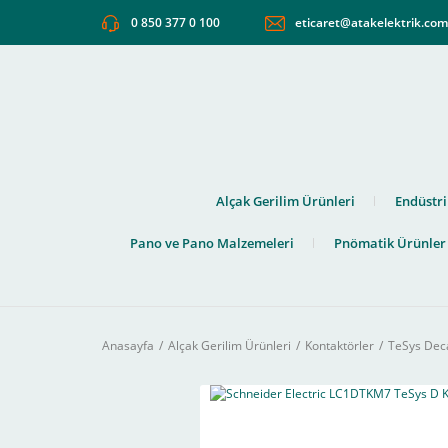
0 850 377 0 100
eticaret@atakelektrik.co
Alçak Gerilim Ürünleri
Endüstri
Pano ve Pano Malzemeleri
Pnömatik Ürünler
Anasayfa
Alçak Gerilim Ürünleri
Kontaktörler
TeSys Deca