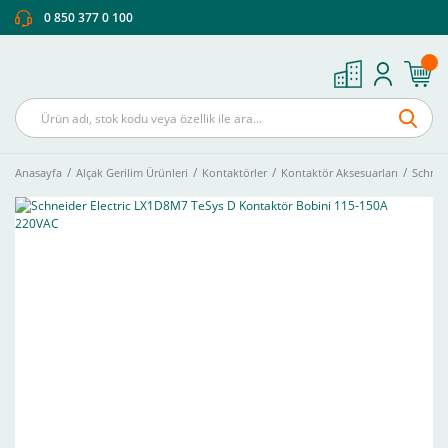
0 850 377 0 100
Anasayfa
Alçak Gerilim Ürünleri
Kontaktörler
Kontaktör Aksesuarları
Schnei