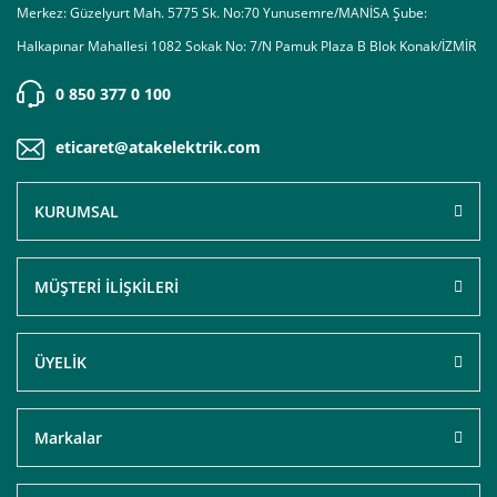
Merkez: Güzelyurt Mah. 5775 Sk. No:70 Yunusemre/MANİSA Şube:
Halkapınar Mahallesi 1082 Sokak No: 7/N Pamuk Plaza B Blok Konak/İZMİR
0 850 377 0 100
eticaret@atakelektrik.com
KURUMSAL
MÜŞTERİ İLİŞKİLERİ
ÜYELİK
Markalar