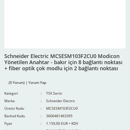
Schneider Electric MCSESM103F2CU0 Modicon
Yönetilen Anahtar - bakır için 8 bağlantı noktası
+ fiber optik çok modlu için 2 bağlantı noktası
(0 Yorum) | Yorum Yap
Kategori
TSX Serisi
Marka
Schneider Electric
Üretici Kodu
MCSESM103F2CU0
Barkod Kodu
3606481463395
Fiyat
1.159,00 EUR + KDV