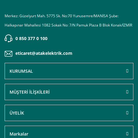
Merkez: Güzelyurt Mah. 5775 Sk. No:70 Yunusemre/MANİSA Şube:
Halkapınar Mahallesi 1082 Sokak No: 7/N Pamuk Plaza B Blok Konak/İZMİR
0 850 377 0 100
eticaret@atakelektrik.com
KURUMSAL
MÜŞTERİ İLİŞKİLERİ
ÜYELİK
Markalar