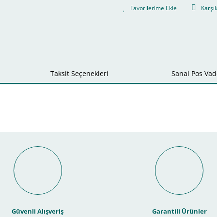
Karşıl
Taksit Seçenekleri
Sanal Pos Vade
Bu ürüne ilk yorumu siz yapın!
nal POS ile Vade Farksız Taks
Yorum Yaz
Güvenli Alışveriş
Garantili Ürünler