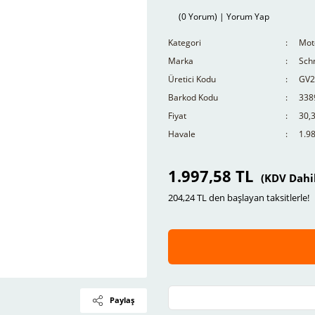
(0 Yorum) | Yorum Yap
Kategori
Moto
Marka
Schn
Üretici Kodu
GV2
Barkod Kodu
338
Fiyat
30,
Havale
1.98
1.997,58 TL
(KDV Dahi
204,24 TL den başlayan taksitlerle!
Paylaş