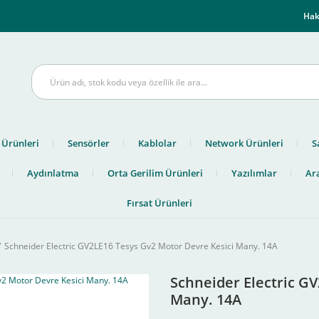
m
Hak
 Ürünleri
Sensörler
Kablolar
Network Ürünleri
S
Aydınlatma
Orta Gerilim Ürünleri
Yazılımlar
Ara
Fırsat Ürünleri
Schneider Electric GV2LE16 Tesys Gv2 Motor Devre Kesici Many. 14A
Schneider Electric G
Many. 14A