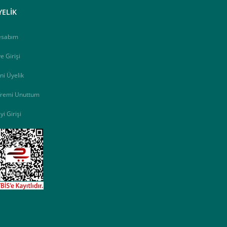
YELİK
esabım
e Girişi
ni Üyelik
fremi Unuttum
yi Girişi