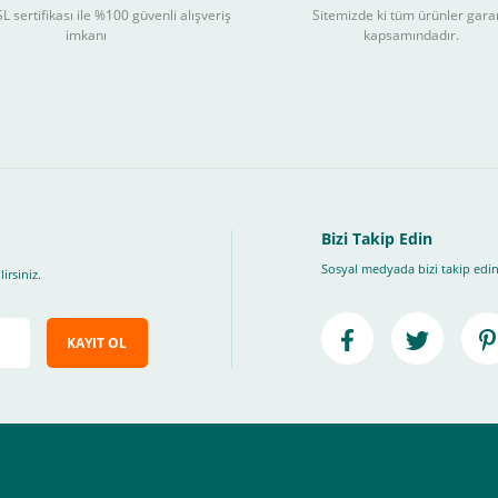
L sertifikası ile %100 güvenli alışveriş
Sitemizde ki tüm ürünler gara
3
imkanı
kapsamındadır.
ları takip ederek peşin fiyatına
taksite (
Taksit seçenekleri bankaya göre değiş
, Üye Olmadan Bu Ödeme Sistemini Kullanamıyorsunuz.
" ödeme türünü seçiniz.
ip, "Siparişi Tamamla" butonuna basınız.
Bizi Takip Edin
Sosyal medyada bizi takip edin
irsiniz.
KAYIT OL
e ileteceğimiz link üzerinden tıklayarak 3D Secure güvenli ödeme ile ödemenizi t
iz , yoksa ödemeniz başarısız sonuçlanır.