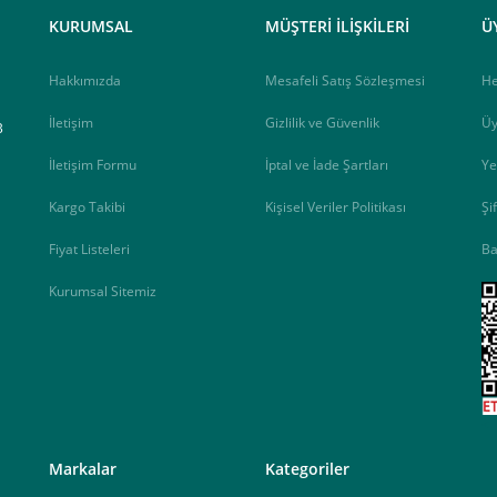
elektrik.com adresi üzerinden bizlerle iletişime geçebilirsiniz.
KURUMSAL
MÜŞTERİ İLİŞKİLERİ
Ü
Hakkımızda
Mesafeli Satış Sözleşmesi
H
İletişim
Gizlilik ve Güvenlik
Üy
B
İletişim Formu
İptal ve İade Şartları
Ye
Kargo Takibi
Kişisel Veriler Politikası
Şi
Fiyat Listeleri
Ba
Kurumsal Sitemiz
<
Markalar
Kategoriler