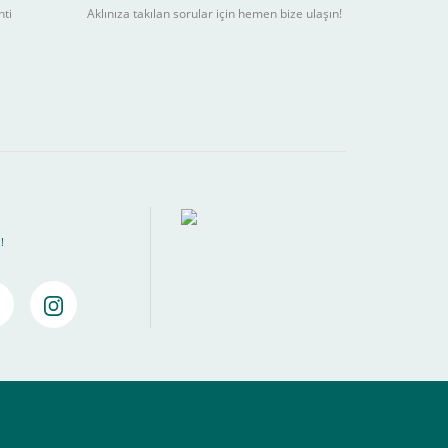
nti
Aklınıza takılan sorular için hemen bize ulaşın!
ebilir
) kadar alışverişlerinizi tamamlayabilirsiniz.
!
amamlayabilirsiniz ,
Bankalara Göre Taksit Tablosu