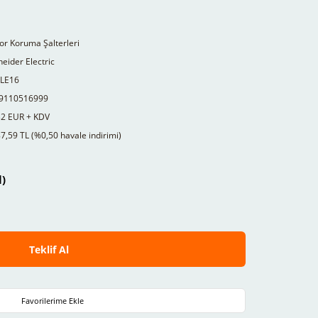
r Koruma Şalterleri
eider Electric
LE16
9110516999
32 EUR + KDV
7,59 TL (%0,50 havale indirimi)
l)
Teklif Al