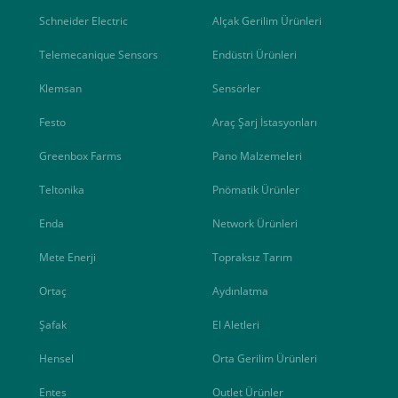
Schneider Electric
Alçak Gerilim Ürünleri
Telemecanique Sensors
Endüstri Ürünleri
Klemsan
Sensörler
Festo
Araç Şarj İstasyonları
Greenbox Farms
Pano Malzemeleri
Teltonika
Pnömatik Ürünler
Enda
Network Ürünleri
Mete Enerji
Topraksız Tarım
Ortaç
Aydınlatma
Şafak
El Aletleri
Hensel
Orta Gerilim Ürünleri
Entes
Outlet Ürünler