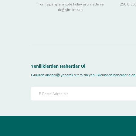
Tüm siparişlerinizde kolay ürün iade ve
256 Bit SS
değişim imkanı
Sitemizden yapacağınız tüm alışverişlerde aşağıdaki adım
Yapmanız gereken adımlar sırasıyla aşağıdaki gibidir;
1- İlk önce sitemize üye olmanız gerekiyor(
zorunludur
) 
2-Ödeme seçenekleri kısmından "
Sanal POS Kredi Kartı
3-Bu kısımda bize iletmek istediğiniz bir not varsa ekley
Yeniliklerden Haberdar Ol
E-bülten aboneliği yaparak sitemizin yeniliklerinden haberdar olabil
4-Son olarak siparişi vermiş olduğunuz e-posta adresiniz
Ekranda Çıkacaktır
.
Lütfen bunlara uygun bir sekilde ödemenizi gerçekleştirin