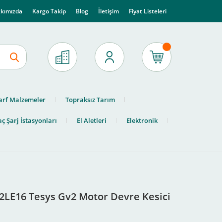
kımızda
Kargo Takip
Blog
İletişim
Fiyat Listeleri
arf Malzemeler
Topraksız Tarım
ç Şarj İstasyonları
El Aletleri
Elektronik
V2LE16 Tesys Gv2 Motor Devre Kesici