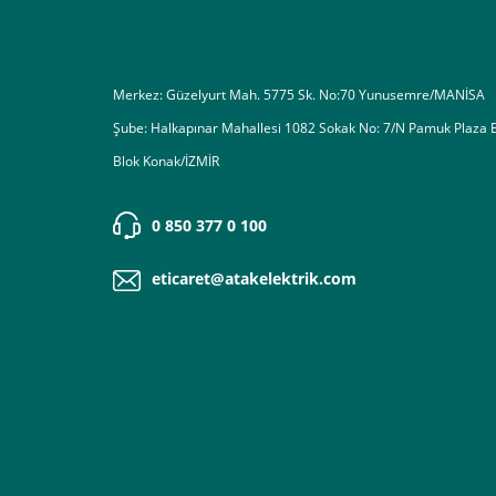
Destek almak istediğiniz bir konu olduğunda eticaret@atak
Merkez: Güzelyurt Mah. 5775 Sk. No:70 Yunusemre/MANİSA
Şube: Halkapınar Mahallesi 1082 Sokak No: 7/N Pamuk Plaza 
Blok Konak/İZMİR
0 850 377 0 100
eticaret@atakelektrik.com