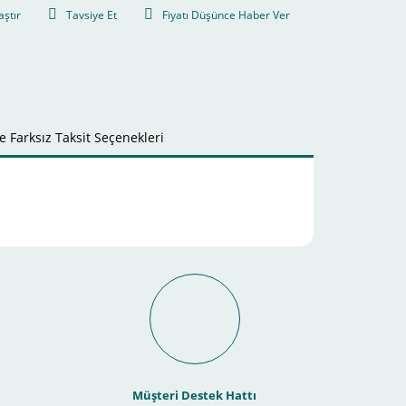
aştır
Tavsiye Et
Fiyatı Düşünce Haber Ver
 Farksız Taksit Seçenekleri
it Ödeme İmkanı Nasıl
Müşteri Destek Hattı