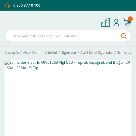
0 850 377 0 100
Anasayfa
Alçak Gerilim Ürünleri
Sigortalar
Acti9 Serisi Sigortalar
Schneider El