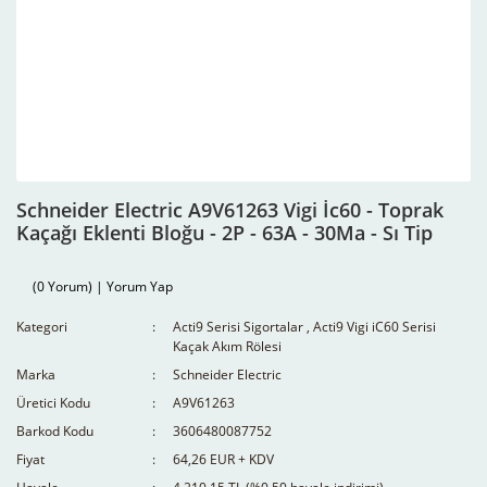
Schneider Electric A9V61263 Vigi İc60 - Toprak
Kaçağı Eklenti Bloğu - 2P - 63A - 30Ma - Sı Tip
(0 Yorum) | Yorum Yap
Kategori
Acti9 Serisi Sigortalar
,
Acti9 Vigi iC60 Serisi
Kaçak Akım Rölesi
Marka
Schneider Electric
Üretici Kodu
A9V61263
Barkod Kodu
3606480087752
Fiyat
64,26 EUR + KDV