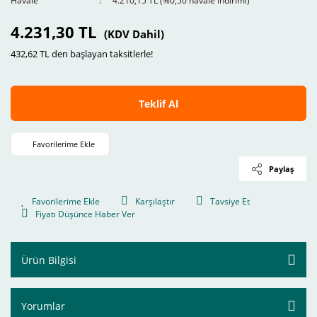
Havale
4.210,15 TL (%0,50 havale indirimi)
4.231,30 TL
(KDV Dahil)
432,62 TL den başlayan taksitlerle!
Teklif Al
Paylaş
Karşılaştır
Tavsiye Et
Fiyatı Düşünce Haber Ver
Ürün Bilgisi
Yorumlar