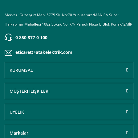
Merkez: Güzelyurt Mah. 5775 Sk. No:70 Yunusemre/MANİSA Şube:
Halkapınar Mahallesi 1082 Sokak No: 7/N Pamuk Plaza B Blok Konak/İZMİR
0 850 377 0 100
eticaret@atakelektrik.com
KURUMSAL
MÜŞTERİ İLİŞKİLERİ
ÜYELİK
Markalar