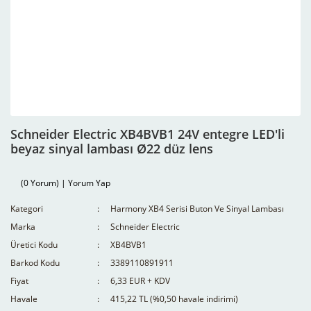
Schneider Electric XB4BVB1 24V entegre LED'li
beyaz sinyal lambası Ø22 düz lens
(0 Yorum) | Yorum Yap
Kategori
Harmony XB4 Serisi Buton Ve Sinyal Lambası
Marka
Schneider Electric
Üretici Kodu
XB4BVB1
Barkod Kodu
3389110891911
Fiyat
6,33 EUR + KDV
Havale
415,22 TL (%0,50 havale indirimi)