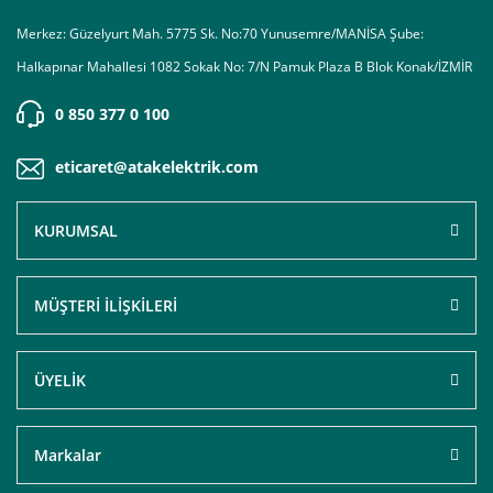
Merkez: Güzelyurt Mah. 5775 Sk. No:70 Yunusemre/MANİSA Şube:
Halkapınar Mahallesi 1082 Sokak No: 7/N Pamuk Plaza B Blok Konak/İZMİR
0 850 377 0 100
eticaret@atakelektrik.com
KURUMSAL
MÜŞTERİ İLİŞKİLERİ
ÜYELİK
Markalar