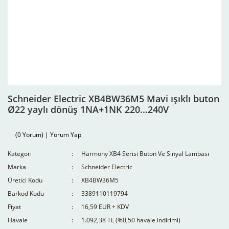
Schneider Electric XB4BW36M5 Mavi ışıklı buton
Ø22 yaylı dönüş 1NA+1NK 220...240V
(0 Yorum) | Yorum Yap
Kategori
Harmony XB4 Serisi Buton Ve Sinyal Lambası
Marka
Schneider Electric
Üretici Kodu
XB4BW36M5
Barkod Kodu
3389110119794
Fiyat
16,59 EUR + KDV
Havale
1.092,38 TL (%0,50 havale indirimi)