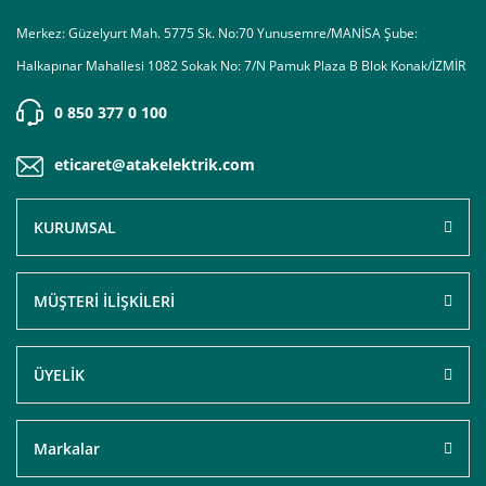
Merkez: Güzelyurt Mah. 5775 Sk. No:70 Yunusemre/MANİSA Şube:
Halkapınar Mahallesi 1082 Sokak No: 7/N Pamuk Plaza B Blok Konak/İZMİR
0 850 377 0 100
eticaret@atakelektrik.com
KURUMSAL
MÜŞTERİ İLİŞKİLERİ
ÜYELİK
Markalar