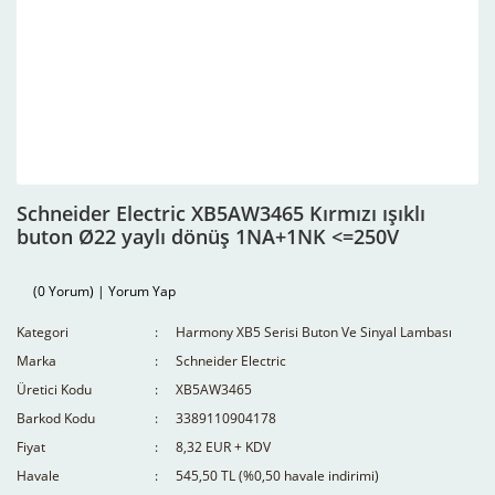
Schneider Electric XB5AW3465 Kırmızı ışıklı
buton Ø22 yaylı dönüş 1NA+1NK <=250V
(0 Yorum) | Yorum Yap
Kategori
Harmony XB5 Serisi Buton Ve Sinyal Lambası
Marka
Schneider Electric
Üretici Kodu
XB5AW3465
Barkod Kodu
3389110904178
Fiyat
8,32 EUR + KDV
Havale
545,50 TL (%0,50 havale indirimi)