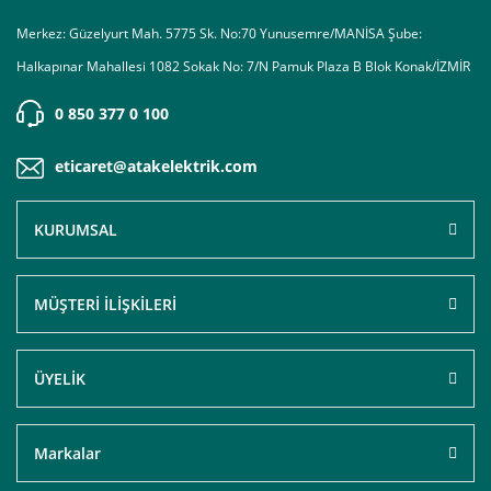
Merkez: Güzelyurt Mah. 5775 Sk. No:70 Yunusemre/MANİSA Şube:
Halkapınar Mahallesi 1082 Sokak No: 7/N Pamuk Plaza B Blok Konak/İZMİR
0 850 377 0 100
eticaret@atakelektrik.com
KURUMSAL
MÜŞTERİ İLİŞKİLERİ
ÜYELİK
Markalar