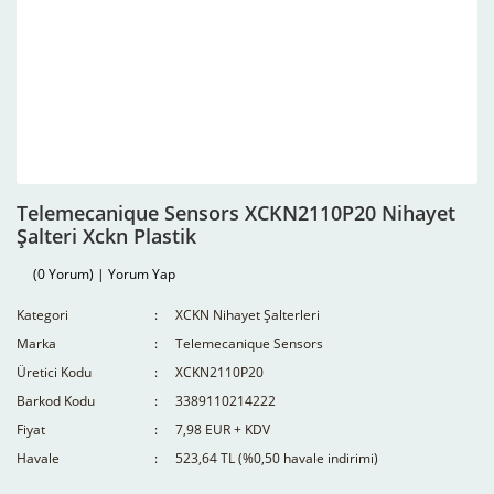
Telemecanique Sensors XCKN2110P20 Nihayet
Şalteri Xckn Plastik
(0 Yorum) | Yorum Yap
Kategori
XCKN Nihayet Şalterleri
Marka
Telemecanique Sensors
Üretici Kodu
XCKN2110P20
Barkod Kodu
3389110214222
Fiyat
7,98 EUR + KDV
Havale
523,64 TL (%0,50 havale indirimi)