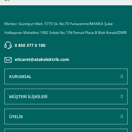
Merkez: Güzelyurt Mah. 5775 Sk. No:70 Yunusemre/MANİSA Şube:
Halkapınar Mahallesi 1082 Sokak No: 7/N Pamuk Plaza B Blok Konak/İZMİR
0 850 377 0 100
eticaret@atakelektrik.com
KURUMSAL
MÜŞTERİ İLİŞKİLERİ
ÜYELİK